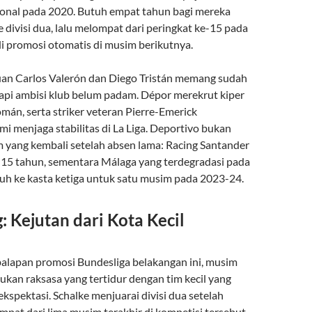
gional pada 2020. Butuh empat tahun bagi mereka
 divisi dua, lalu melompat dari peringkat ke-15 pada
 promosi otomatis di musim berikutnya.
an Carlos Valerón dan Diego Tristán memang sudah
etapi ambisi klub belum padam. Dépor merekrut kiper
mán, serta striker veteran Pierre-Emerick
 menjaga stabilitas di La Liga. Deportivo bukan
m yang kembali setelah absen lama: Racing Santander
 15 tahun, sementara Málaga yang terdegradasi pada
uh ke kasta ketiga untuk satu musim pada 2023-24.
: Kejutan dari Kota Kecil
balapan promosi Bundesliga belakangan ini, musim
kan raksasa yang tertidur dengan tim kecil yang
ekspektasi. Schalke menjuarai divisi dua setelah
pat dari lima musim terakhir di kompetisi tersebut.