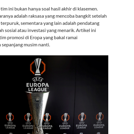
im ini bukan hanya soal hasil akhir di klasemen.
aranya adalah raksasa yang mencoba bangkit setelah
terpuruk, sementara yang lain adalah pendatang
h sosial atau investasi yang menarik. Artikel ini
im promosi di Eropa yang bakal ramai
 sepanjang musim nanti.