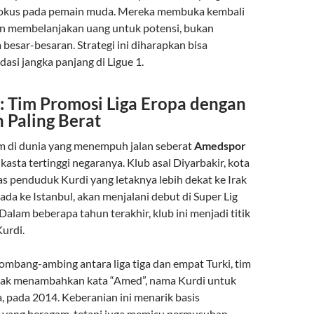
fokus pada pemain muda. Mereka membuka kembali
n membelanjakan uang untuk potensi, bukan
esar-besaran. Strategi ini diharapkan bisa
si jangka panjang di Ligue 1.
 Tim Promosi Liga Eropa dengan
 Paling Berat
im di dunia yang menempuh jalan seberat
Amedspor
asta tertinggi negaranya. Klub asal Diyarbakir, kota
s penduduk Kurdi yang letaknya lebih dekat ke Irak
ada ke Istanbul, akan menjalani debut di Super Lig
 Dalam beberapa tahun terakhir, klub ini menjadi titik
Kurdi.
rombang-ambing antara liga tiga dan empat Turki, tim
sejak menambahkan kata “Amed”, nama Kurdi untuk
, pada 2014. Keberanian ini menarik basis
yang beragam, tetapi juga memicu permusuhan.