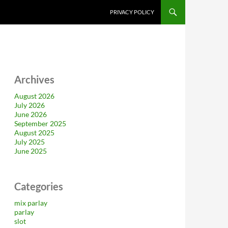
PRIVACY POLICY
Archives
August 2026
July 2026
June 2026
September 2025
August 2025
July 2025
June 2025
Categories
mix parlay
parlay
slot