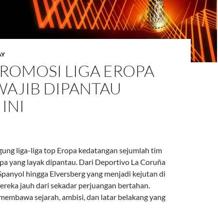
AY
PROMOSI LIGA EROPA
WAJIB DIPANTAU
INI
gung liga-liga top Eropa kedatangan sejumlah tim
opa yang layak dipantau. Dari Deportivo La Coruña
Spanyol hingga Elversberg yang menjadi kejutan di
ereka jauh dari sekadar perjuangan bertahan.
embawa sejarah, ambisi, dan latar belakang yang