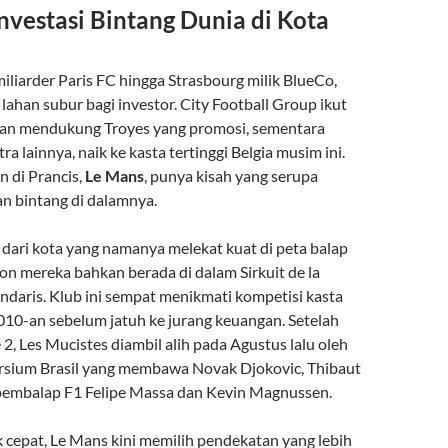
nvestasi Bintang Dunia di Kota
iliarder Paris FC hingga Strasbourg milik BlueCo,
ahan subur bagi investor. City Football Group ikut
an mendukung Troyes yang promosi, sementara
ra lainnya, naik ke kasta tertinggi Belgia musim ini.
n di Prancis,
Le Mans
, punya kisah yang serupa
n bintang di dalamnya.
 dari kota yang namanya melekat kuat di peta balap
on mereka bahkan berada di dalam Sirkuit de la
ndaris. Klub ini sempat menikmati kompetisi kasta
2010-an sebelum jatuh ke jurang keuangan. Setelah
 2, Les Mucistes diambil alih pada Agustus lalu oleh
rsium Brasil yang membawa Novak Djokovic, Thibaut
 pembalap F1 Felipe Massa dan Kevin Magnussen.
k cepat, Le Mans kini memilih pendekatan yang lebih