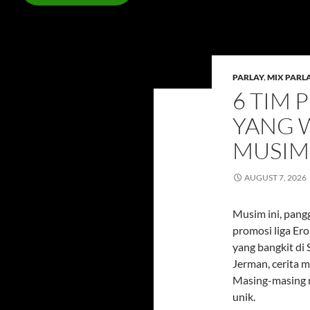
PARLAY
,
MIX PARL
6 TIM 
YANG 
MUSIM 
AUGUST 7, 2026
Musim ini, pang
promosi liga Er
yang bangkit di 
Jerman, cerita m
Masing-masing m
unik.