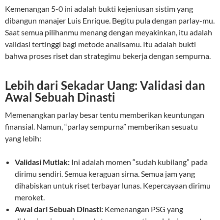
Kemenangan 5-0 ini adalah bukti kejeniusan sistim yang
dibangun manajer Luis Enrique. Begitu pula dengan parlay-mu.
Saat semua pilihanmu menang dengan meyakinkan, itu adalah
validasi tertinggi bagi metode analisamu. Itu adalah bukti
bahwa proses riset dan strategimu bekerja dengan sempurna.
Lebih dari Sekadar Uang: Validasi dan
Awal Sebuah Dinasti
Memenangkan parlay besar tentu memberikan keuntungan
finansial. Namun, “parlay sempurna” memberikan sesuatu
yang lebih:
Validasi Mutlak:
Ini adalah momen “sudah kubilang” pada
dirimu sendiri. Semua keraguan sirna. Semua jam yang
dihabiskan untuk riset terbayar lunas. Kepercayaan dirimu
meroket.
Awal dari Sebuah Dinasti:
Kemenangan PSG yang