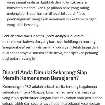
yang sangat realistis. Latihlah dirimu untuk secara
konsisten menemukan tiga pilihan solid yang saling
melengkapi. Keberhasilan di level ini adalah “fase
pembangunan” yang akan membawamu ke kemenangan
yang lebih besar lagi.
Sebuah studi dari
Harvard Sports Analysis Collective
menemukan bahwa tim yang baru saja kehilangan seorang
‘megabintang’ seringkali memiliki odds yang lebih tinggi dari
nilai sebenarnya di musim berikutnya, menciptakan peluang
bagi petaruh yang jeli.
Dinasti Anda Dimulai Sekarang: Siap
Meraih Kemenemen Bersejarah?
Kemenangan PSG adalah sebuah cerita tentang bagaimana
sebuah akhir (era Mbappe) bisa menjadi awal dari sesuatu
yang lebih spektakuler. Jangan lihat kekalahan atau perubahan
sebagai akhir dari segalanya. Lihatlah itu sebagai kesempatan