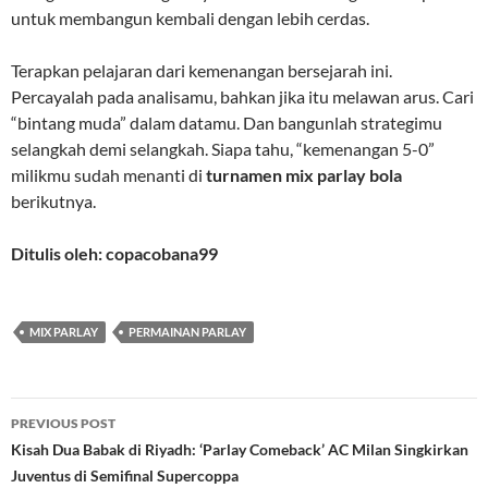
untuk membangun kembali dengan lebih cerdas.
Terapkan pelajaran dari kemenangan bersejarah ini.
Percayalah pada analisamu, bahkan jika itu melawan arus. Cari
“bintang muda” dalam datamu. Dan bangunlah strategimu
selangkah demi selangkah. Siapa tahu, “kemenangan 5-0”
milikmu sudah menanti di
turnamen mix parlay bola
berikutnya.
Ditulis oleh: copacobana99
MIX PARLAY
PERMAINAN PARLAY
Post
PREVIOUS POST
navigation
Kisah Dua Babak di Riyadh: ‘Parlay Comeback’ AC Milan Singkirkan
Juventus di Semifinal Supercoppa