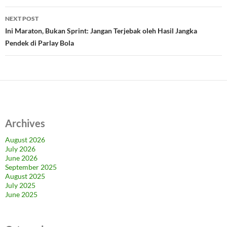
NEXT POST
Ini Maraton, Bukan Sprint: Jangan Terjebak oleh Hasil Jangka
Pendek di Parlay Bola
Archives
August 2026
July 2026
June 2026
September 2025
August 2025
July 2025
June 2025