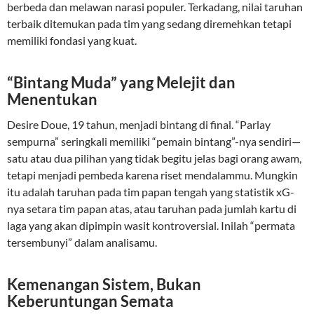
berbeda dan melawan narasi populer. Terkadang, nilai taruhan
terbaik ditemukan pada tim yang sedang diremehkan tetapi
memiliki fondasi yang kuat.
“Bintang Muda” yang Melejit dan
Menentukan
Desire Doue, 19 tahun, menjadi bintang di final. “Parlay
sempurna” seringkali memiliki “pemain bintang”-nya sendiri—
satu atau dua pilihan yang tidak begitu jelas bagi orang awam,
tetapi menjadi pembeda karena riset mendalammu. Mungkin
itu adalah taruhan pada tim papan tengah yang statistik xG-
nya setara tim papan atas, atau taruhan pada jumlah kartu di
laga yang akan dipimpin wasit kontroversial. Inilah “permata
tersembunyi” dalam analisamu.
Kemenangan Sistem, Bukan
Keberuntungan Semata