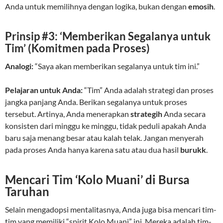
Anda untuk memilihnya dengan logika, bukan dengan
emosih
.
Prinsip #3: ‘Memberikan Segalanya untuk
Tim’ (Komitmen pada Proses)
Analogi:
“Saya akan memberikan segalanya untuk tim ini.”
Pelajaran untuk Anda:
“Tim” Anda adalah strategi dan proses
jangka panjang Anda. Berikan segalanya untuk proses
tersebut. Artinya, Anda menerapkan
strategih
Anda secara
konsisten dari minggu ke minggu, tidak peduli apakah Anda
baru saja menang besar atau kalah telak. Jangan menyerah
pada proses Anda hanya karena satu atau dua hasil
burukk
.
Mencari Tim ‘Kolo Muani’ di Bursa
Taruhan
Selain mengadopsi mentalitasnya, Anda juga bisa mencari tim-
tim yang memiliki “spirit Kolo Muani” ini. Mereka adalah tim-