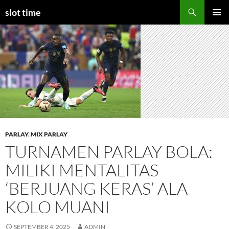
Skip
slot time
to
PRIMAR
content
MENU
PARLAY
,
MIX PARLAY
TURNAMEN PARLAY BOLA:
MILIKI MENTALITAS
‘BERJUANG KERAS’ ALA
KOLO MUANI
SEPTEMBER 4, 2025
ADMIN